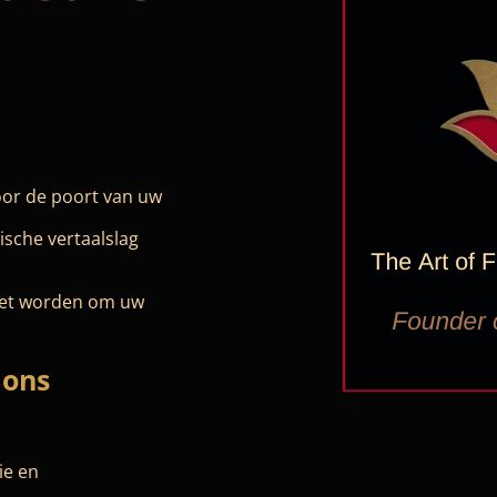
oor de poort van uw
ische vertaalslag
oet worden om uw
ions
ie en